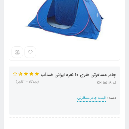
چادر مسافرتی فنری 10 نفره ایرانی ضدآب
(دیدگاه 20 کاربر)
کد CH 55119
دسته :
قیمت چادر مسافرتی