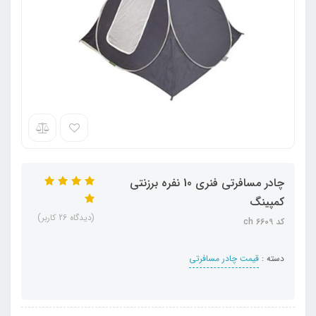
چادر مسافرتی فنری 10 نفره برزنتی
کمپینگ
(دیدگاه 26 کاربر)
کد ch 6609
دسته :
قیمت چادر مسافرتی