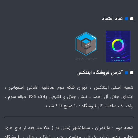
نماد اعتماد
آدرس فروشگاه اینتکس
شعبه اصلی اینتکس ، تهران فلکه دوم صادقیه اشرفی اصفهانی ،
ابتدای جلال آل احمد ، نبش جلال و اشرفی پلاک 465 طبقه سوم ،
واحد ۹ ، ساعات کار فروشگاه : ۱۰ صبح تا ۹ شب.
شعبه دوم : مازندران ، سلمانشهر (متل قو ) ۲۰۰ متر بعد از برج های
عظیم زاده، نبش خیابان مطهری، جنب تشک رویال ، فروشگاه