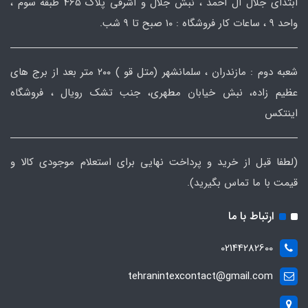
ابتدای جلال آل احمد ، نبش جلال و اشرفی پلاک 465 طبقه سوم ،
واحد ۹ ، ساعات کار فروشگاه : ۱۰ صبح تا ۹ شب.
شعبه دوم : مازندران ، سلمانشهر (متل قو ) ۲۰۰ متر بعد از برج های
عظیم زاده، نبش خیابان مطهری، جنب تشک رویال ، فروشگاه
اینتکس
(لطفا قبل از خرید و پرداخت نهایی برای استعلام موجودی کالا و
قیمت با ما تماس بگیرید).
ارتباط با ما
02144282600
tehranintexcontact@gmail.com