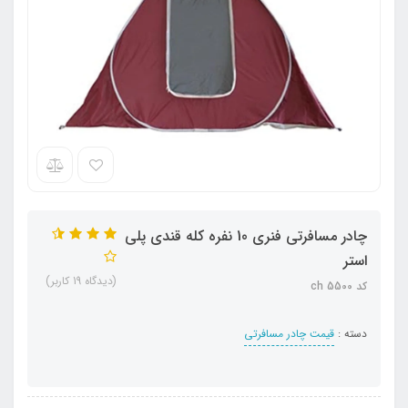
چادر مسافرتی فنری 10 نفره کله قندی پلی
استر
(دیدگاه 19 کاربر)
کد ch 5500
دسته :
قیمت چادر مسافرتی