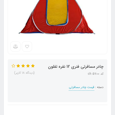
چادر مسافرتی فنری 12 نفره تفلون
(دیدگاه 18 کاربر)
کد ch 5700
دسته :
قیمت چادر مسافرتی