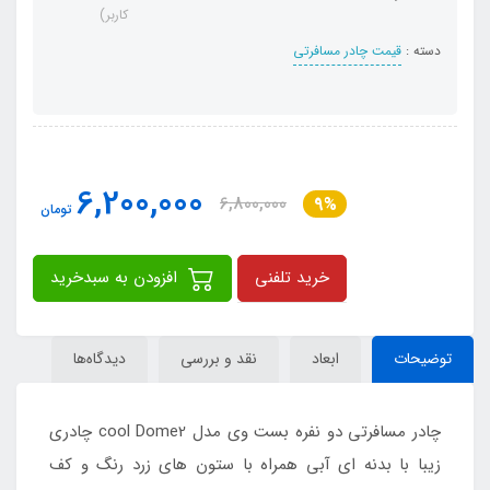
کاربر)
دسته :
قیمت چادر مسافرتی
6,200,000
6,800,000
9%
تومان
خرید تلفنی
افزودن به سبدخرید
توضیحات
ابعاد
نقد و بررسی
دیدگاه‌ها
چادر مسافرتی دو نفره بست وی مدل cool Dome2 چادری
زیبا با بدنه ای آبی همراه با ستون های زرد رنگ و کف