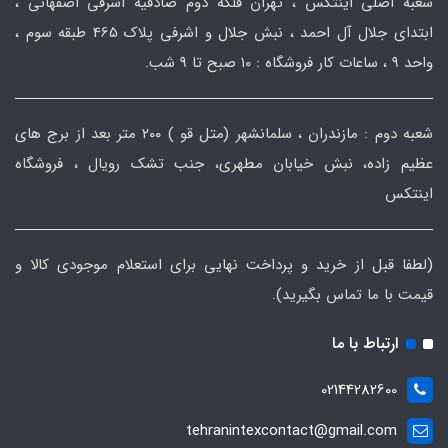
شعبه اصلی اینتکس ، تهران فلکه دوم صادقیه اشرفی اصفهانی ،
ابتدای جلال آل احمد ، نبش جلال و اشرفی پلاک 465 طبقه سوم ،
واحد ۹ ، ساعات کار فروشگاه : ۱۰ صبح تا ۹ شب.
شعبه دوم : مازندران ، سلمانشهر (متل قو ) ۲۰۰ متر بعد از برج های
عظیم زاده، نبش خیابان مطهری، جنب تشک رویال ، فروشگاه
اینتکس
(لطفا قبل از خرید و پرداخت نهایی برای استعلام موجودی کالا و
قیمت با ما تماس بگیرید).
ارتباط با ما
02144282600
tehranintexcontact@gmail.com