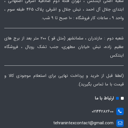
شعبه اصلی اینتکس ، تهران فلکه دوم صادقیه اشرفی اصفهانی ،
ابتدای جلال آل احمد ، نبش جلال و اشرفی پلاک 465 طبقه سوم ،
واحد ۹ ، ساعات کار فروشگاه : ۱۰ صبح تا ۹ شب.
شعبه دوم : مازندران ، سلمانشهر (متل قو ) ۲۰۰ متر بعد از برج های
عظیم زاده، نبش خیابان مطهری، جنب تشک رویال ، فروشگاه
اینتکس
(لطفا قبل از خرید و پرداخت نهایی برای استعلام موجودی کالا و
قیمت با ما تماس بگیرید).
ارتباط با ما
02144282600
tehranintexcontact@gmail.com