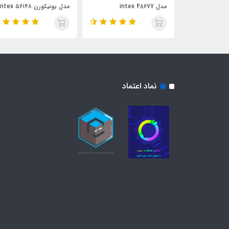
مدل 48677 intex
مدل یونیکورن intex ۵۶۱۴۸
way 51008
نماد اعتماد