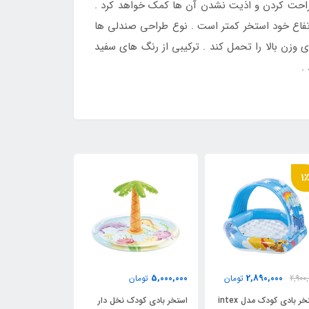
ستراحت کردن و اذیت نشدن آن ها کمک خواهد کرد .
 شده است و ارتفاع خود استخر کمتر است . نوع طراحی صندلی ها
 وزن بالا را تحمل کند . ترکیبی از رنگ های سفید
 .
11٪
2,900,000
5,000,000
ان
تومان
3,249,999
تومان
0
بادی کودک مدل intex
استخر بادی کودک نخل دار
استخر بادی کودک طرح گیلاس
ا