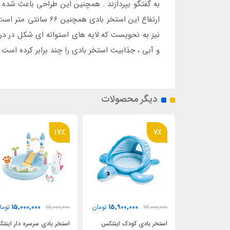
به گفتگو بپردازند . همچنین این طراحی باعث شده 
ارتفاع این استخر ب
نیز به نحویست که لایه های استوانه ای شکل در درو
و آبی ، جذابیت استخر بادی را چند برابر کرده است .
دیگر محصولات
4٪
17٪
7٪
0
15,000,000
15,900,000
17,000,000
تومان
18,000,000
تومان
3,000,000
استخر بادی کودک اینتکس
استخر بادی سرسره دار اینتکس
استخر بادی