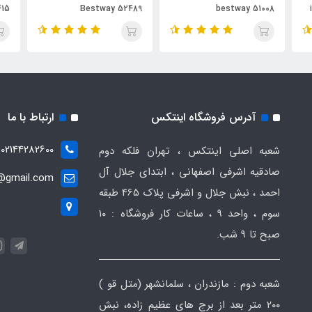
58415
Bestway 52489
best
آدرس فروشگاه اینتکس
ارتباط با ما
02144282600
شعبه اصلی اینتکس ، تهران فلکه دوم
صادقیه اشرفی اصفهانی ، ابتدای جلال آل
t@gmail.com
احمد ، نبش جلال و اشرفی پلاک 465 طبقه
سوم ، واحد ۹ ، ساعات کار فروشگاه : ۱۰
صبح تا ۹ شب.
شعبه دوم : مازندران ، سلمانشهر (متل قو )
۲۰۰ متر بعد از برج های عظیم زاده، نبش