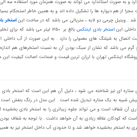
 به صورت استاندارد می تواند به صورت همزمان مورد استفاده سه الی چها
زا از هم دیواره ها را تشکیل داده اند و به همین خاطر استحکام بسیار ب
د . وینیل چرمی دو لایه ، متریالی می باشد که در ساخت این
استخر با
داخلی این
استخر بادی اینتکس
بالغ بر 1250 لیتر می باشد که 
اتصال به شیلنگ های معمولی را دارد . به این صورت از آب داخلی است
ن استفاده نمایید . وزن این محصول 6.7 کیلو گرم می باشد که نشان از سبک بودن آن به نسبت 
شگاه اینتکس تهران با ارزان ترین قیمت و ضمانت اصالت کیفیت این م
دی ستاره ای نیز شناخته می شود ، دلیل آن هم این است که استخر بادی
ش شبیه به یک ستاره تبدیل شده است . این مدل در رنگ بنفش است ، 
کناری آن شفاف است و می تواند جلوه زیباتری را به استخر بادی بخشیده 
ست که کودکان علاقه زیادی به آن خواهد داشت . با توجه به شفاف بودن دی
ه زیباتری به استخر بخشیده خواهد شد و تا حدودی آب داخل استخر نیز به 