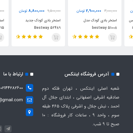
8,800,000
2,900,000
ن
3,000,000
تومان
9,500,000
تومان
000
کس
استخر بادی کودک مدل
استخر بادی کودک جدید
415
Bestway 52489
bestway 51008
آدرس فروشگاه اینتکس
ارتباط با ما
02144282600
شعبه اصلی اینتکس ، تهران فلکه دوم
صادقیه اشرفی اصفهانی ، ابتدای جلال آل
t@gmail.com
احمد ، نبش جلال و اشرفی پلاک 465 طبقه
سوم ، واحد ۹ ، ساعات کار فروشگاه : ۱۰
صبح تا ۹ شب.