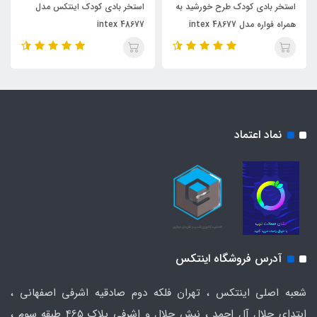
استخر بادی کودک طرح خورشید به
استخر بادی کودک اینتکس مدل
همراه فواره مدل 48677 intex
48677 intex
نماد اعتماد
آدرس فروشگاه اینتکس
شعبه اصلی اینتکس ، تهران فلکه دوم صادقیه اشرفی اصفهانی ،
ابتدای جلال آل احمد ، نبش جلال و اشرفی پلاک 465 طبقه سوم ،