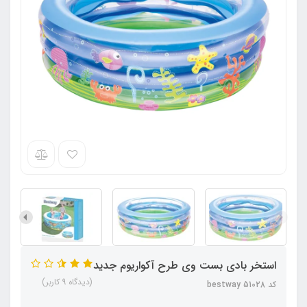
استخر بادی بست وی طرح آکواریوم جدید
(دیدگاه 9 کاربر)
کد bestway 51028