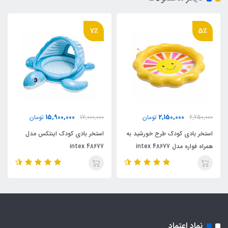
7٪
5٪
15,900,000
2,150,000
2,250,000
تومان
17,000,000
تومان
استخر بادی کودک طرح خورشید به
استخر بادی کودک اینتکس مدل
همراه فواره مدل 48677 intex
48677 intex
نماد اعتماد