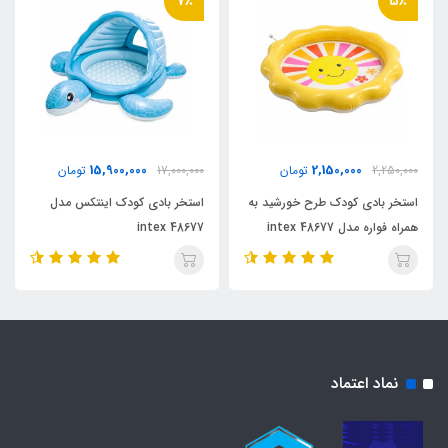
7٪
5٪
15,900,000
2,150,000
2,250,000
تومان
17,000,000
تومان
استخر بادی کودک طرح خورشید به
استخر بادی کودک اینتکس مدل
همراه فواره مدل 48677 intex
48677 intex
نماد اعتماد