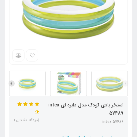
استخر بادی کودک مدل دایره ای intex
57489
(دیدگاه 50 کاربر)
intex 57489