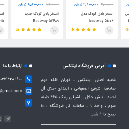
8,800,000
2,900,000
ن
3,000,000
تومان
9,500,000
تومان
000
کس
استخر بادی کودک مدل
استخر بادی کودک جدید
415
Bestway 52489
bestway 51008
آدرس فروشگاه اینتکس
ارتباط با ما
02144282600
شعبه اصلی اینتکس ، تهران فلکه دوم
صادقیه اشرفی اصفهانی ، ابتدای جلال آل
t@gmail.com
احمد ، نبش جلال و اشرفی پلاک 465 طبقه
سوم ، واحد ۹ ، ساعات کار فروشگاه : ۱۰
صبح تا ۹ شب.