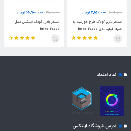
15,900,000
2,150,000
2,250,000
تومان
17,000,000
تومان
استخر بادی کودک طرح خورشید به
استخر بادی کودک اینتکس مدل
همراه فواره مدل 48677 intex
48677 intex
نماد اعتماد
آدرس فروشگاه اینتکس