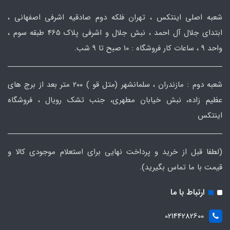
شعبه اصلی اینتکس ، تهران فلکه دوم صادقیه اشرفی اصفهانی ،
ابتدای جلال آل احمد ، نبش جلال و اشرفی پلاک 465 طبقه سوم ،
واحد ۹ ، ساعات کار فروشگاه : ۱۰ صبح تا ۹ شب.
شعبه دوم : مازندران ، سلمانشهر (متل قو ) ۲۰۰ متر بعد از برج های
عظیم زاده، نبش خیابان مطهری، جنب تشک رویال ، فروشگاه
اینتکس
(لطفا قبل از خرید و پرداخت نهایی برای استعلام موجودی کالا و
قیمت با ما تماس بگیرید).
ارتباط با ما
02144282600