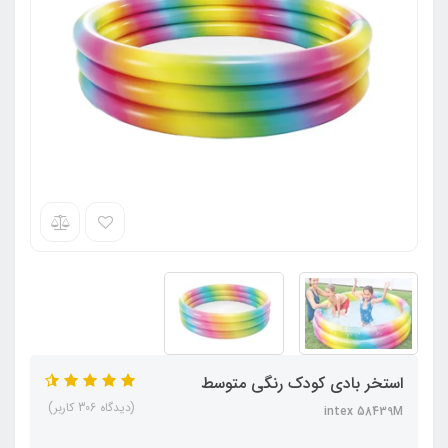
استخر بادی کودک رنگی متوسط
(دیدگاه 306 کاربر)
intex 58439M