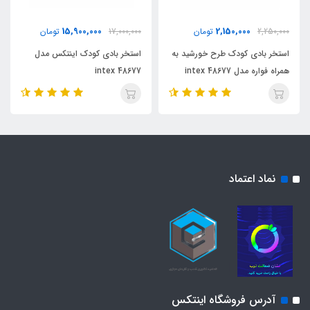
15,900,000
2,150,000
2,250,000
تومان
17,000,000
تومان
استخر بادی کودک طرح خورشید به
استخر بادی کودک اینتکس مدل
همراه فواره مدل 48677 intex
48677 intex
نماد اعتماد
آدرس فروشگاه اینتکس