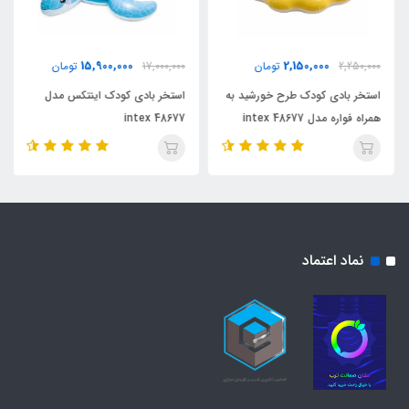
15,900,000
2,150,000
2,250,000
تومان
17,000,000
تومان
استخر بادی کودک طرح خورشید به
استخر بادی کودک اینتکس مدل
همراه فواره مدل 48677 intex
48677 intex
نماد اعتماد