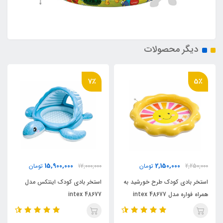
دیگر محصولات
7٪
5٪
15,900,000
2,150,000
2,250,000
تومان
17,000,000
تومان
استخر بادی کودک طرح خورشید به
استخر بادی کودک اینتکس مدل
همراه فواره مدل 48677 intex
48677 intex