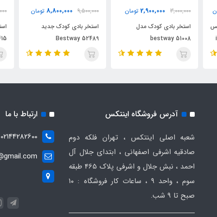
8,800,000
2,900,000
ن
3,000,000
تومان
9,500,000
تومان
000
کس
استخر بادی کودک مدل
استخر بادی کودک جدید
415
Bestway 52489
bestway 51008
آدرس فروشگاه اینتکس
ارتباط با ما
02144282600
شعبه اصلی اینتکس ، تهران فلکه دوم
صادقیه اشرفی اصفهانی ، ابتدای جلال آل
t@gmail.com
احمد ، نبش جلال و اشرفی پلاک 465 طبقه
سوم ، واحد ۹ ، ساعات کار فروشگاه : ۱۰
صبح تا ۹ شب.