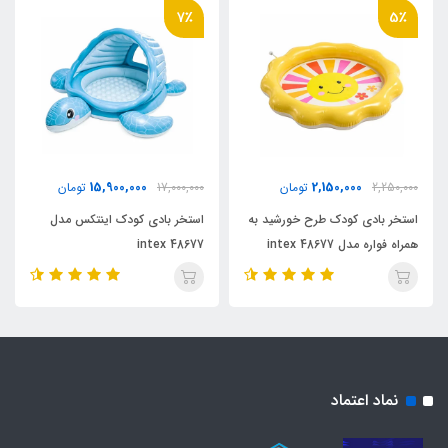
7٪
5٪
15,900,000
2,150,000
2,250,000
تومان
17,000,000
تومان
استخر بادی کودک طرح خورشید به
استخر بادی کودک اینتکس مدل
همراه فواره مدل 48677 intex
48677 intex
نماد اعتماد