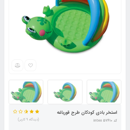
استخر بادی کودکان طرح قورباغه
(دیدگاه 9 کاربر)
کد intex 57410