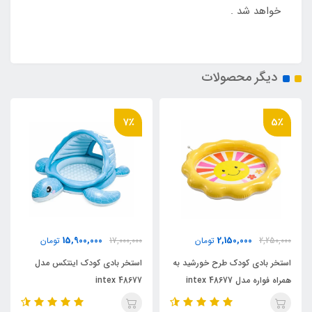
خواهد شد .
دیگر محصولات
7٪
5٪
15,900,000
2,150,000
2,250,000
تومان
17,000,000
تومان
استخر بادی کودک طرح خورشید به
استخر بادی کودک اینتکس مدل
همراه فواره مدل 48677 intex
48677 intex