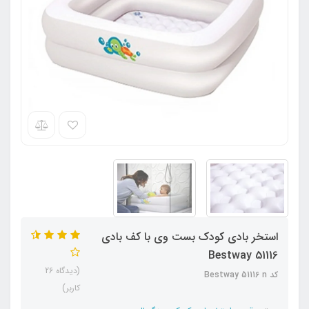
استخر بادی کودک بست وی با کف بادی
Bestway 51116
(دیدگاه 26
کد Bestway 51116 n
کاربر)