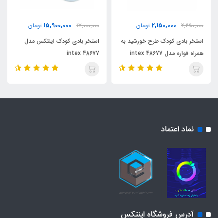
15,900,000
2,150,000
2,250,000
تومان
17,000,000
تومان
استخر بادی کودک طرح خورشید به
استخر بادی کودک اینتکس مدل
همراه فواره مدل 48677 intex
48677 intex
نماد اعتماد
آدرس فروشگاه اینتکس