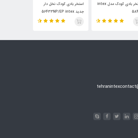
استخر بادی کودک مدل intex
استخر بادی کودک نخل دار
استخر بادی کود
58
جدید 56433NP/EP intex
مدل 58432 intex
tehranintexcontac