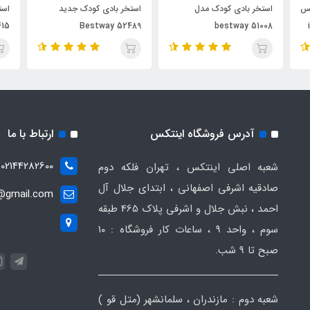
کس
استخر بادی کودک مدل
استخر بادی کودک جدید
415
Bestway 52489
bestway 51008
آدرس فروشگاه اینتکس
ارتباط با ما
02144282600
شعبه اصلی اینتکس ، تهران فلکه دوم
صادقیه اشرفی اصفهانی ، ابتدای جلال آل
t@gmail.com
احمد ، نبش جلال و اشرفی پلاک 465 طبقه
سوم ، واحد ۹ ، ساعات کار فروشگاه : ۱۰
صبح تا ۹ شب.
شعبه دوم : مازندران ، سلمانشهر (متل قو )