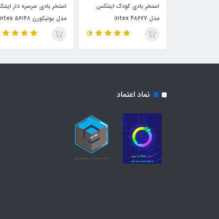
ودک طرح
استخر بادی کودک اینتکس
استخر بادی سرسره دار اینت
اه فواره مدل
مدل 48677 intex
مدل یونیکورن intex ۵۶۱۴۸
نماد اعتماد