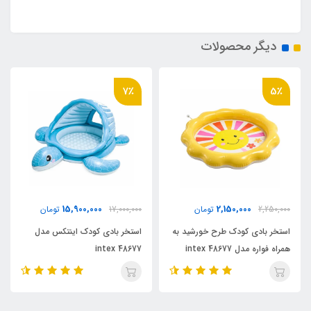
دیگر محصولات
7٪
5٪
15,900,000
2,150,000
2,250,000
تومان
17,000,000
تومان
استخر بادی کودک طرح خورشید به
استخر بادی کودک اینتکس مدل
همراه فواره مدل 48677 intex
48677 intex