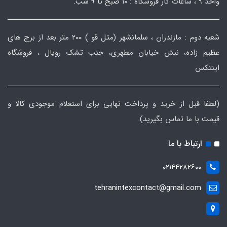
واحد ۹ ، ساعات کار فروشگاه : ۱۰ صبح تا ۹ شب.
شعبه دوم : مازندران ، سلمانشهر (متل قو ) ۲۰۰ متر بعد از برج های
عظیم زاده، نبش خیابان مطهری، جنب تشک رویال ، فروشگاه
اینتکس
(لطفا قبل از خرید و پرداخت نهایی برای استعلام موجودی کالا و
قیمت با ما تماس بگیرید).
ارتباط با ما
02144282600
tehranintexcontact@gmail.com