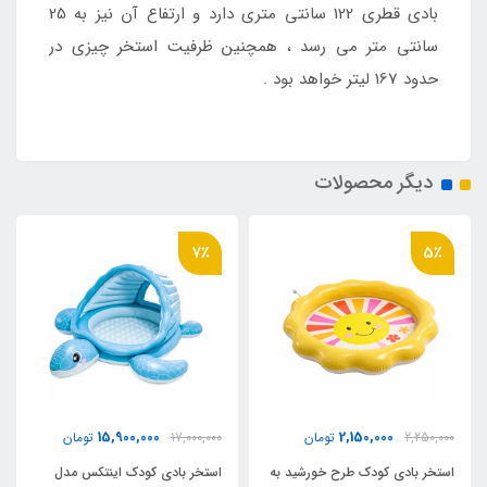
بادی قطری 122 سانتی متری دارد و ارتفاع آن نیز به 25
سانتی متر می رسد ، همچنین ظرفیت استخر چیزی در
حدود 167 لیتر خواهد بود .
دیگر محصولات
7٪
5٪
15,900,000
2,150,000
2,250,000
تومان
17,000,000
تومان
استخر بادی کودک طرح خورشید به
استخر بادی کودک اینتکس مدل