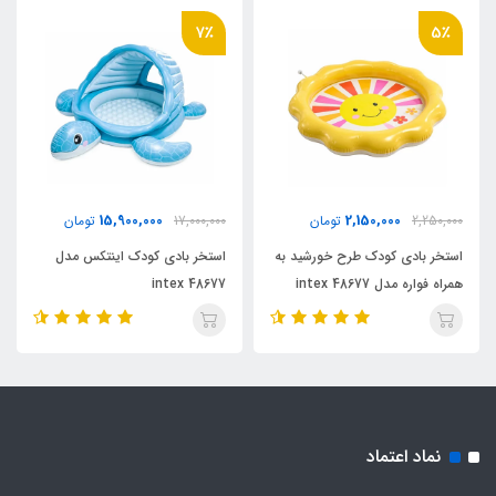
7٪
5٪
15,900,000
2,150,000
2,250,000
تومان
17,000,000
تومان
استخر بادی کودک طرح خورشید به
استخر بادی کودک اینتکس مدل
همراه فواره مدل 48677 intex
48677 intex
نماد اعتماد