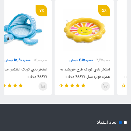
7٪
5٪
15,900,000
2,150,000
2,250,000
تومان
17,000,000
تومان
استخر بادی کودک طرح خورشید به
استخر بادی کودک اینتکس مدل
همراه فواره مدل 48677 intex
48677 intex
نماد اعتماد