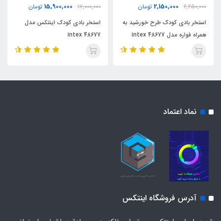
15,900,000
2,150,000
2,250,000
تومان
17,000,000
تومان
استخر بادی کودک طرح خورشید به
استخر بادی کودک اینتکس مدل
همراه فواره مدل 48677 intex
48677 intex
نماد اعتماد
آدرس فروشگاه اینتکس