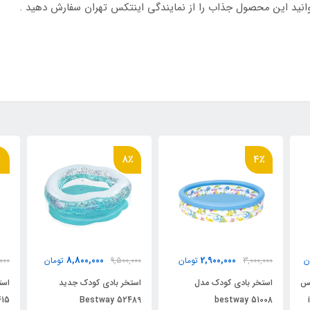
انید این محصول جذاب را از نمایندگی اینتکس تهران سفارش دهید .
٪
8٪
4٪
8,800,000
2,900,000
ن
3,000,000
تومان
9,500,000
تومان
000
کس
استخر بادی کودک مدل
استخر بادی کودک جدید
415
Bestway 52489
bestway 51008