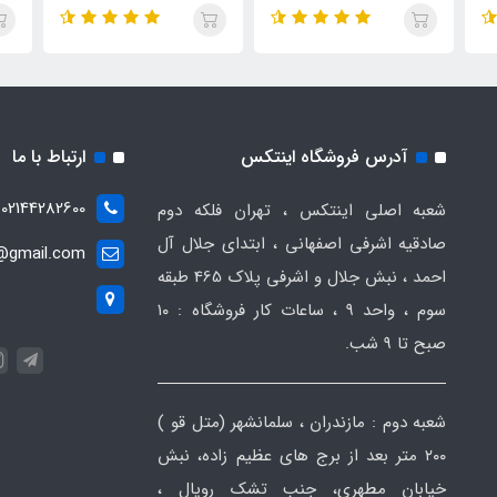
آدرس فروشگاه اینتکس
ارتباط با ما
02144282600
شعبه اصلی اینتکس ، تهران فلکه دوم
صادقیه اشرفی اصفهانی ، ابتدای جلال آل
t@gmail.com
احمد ، نبش جلال و اشرفی پلاک 465 طبقه
سوم ، واحد ۹ ، ساعات کار فروشگاه : ۱۰
صبح تا ۹ شب.
شعبه دوم : مازندران ، سلمانشهر (متل قو )
۲۰۰ متر بعد از برج های عظیم زاده، نبش
خیابان مطهری، جنب تشک رویال ،