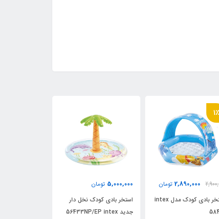
11٪
1
0,000
5,000,000
2,890,000
2,900,
تومان
تومان
3,249,999
استخر بادی کودک مدل intex
استخر بادی کودک نخل دار
استخر بادی کود
58
جدید 56433NP/EP intex
مدل 58432 intex