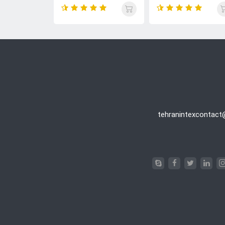
tehranintexcontac