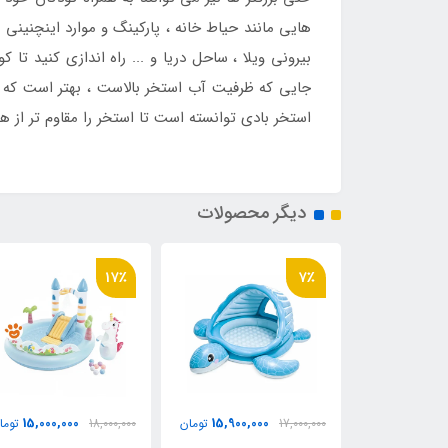
هایی مانند حیاط خانه ، پارکینگ و موارد اینچنینی ا
بیرونی ویلا ، ساحل دریا و ... راه اندازی کنید تا 
جایی که ظرفیت آب استخر بالاست ، بهتر است که ک
استخر بادی توانسته است تا استخر را مقاوم تر از هم
دیگر محصولات
17٪
7٪
15,000,000
15,900,000
2,150,
تومان
17,000,000
تومان
18,000,000
توما