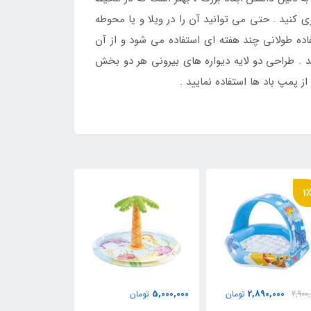
زی کنید . حتی می توانید آن را در ویلا و یا محوطه
ستفاده طولانی چند هفته ای استفاده می شود و از آن
 . طراحی دو لایه دیواره های بیرونی هر دو بخش
از پمپ باد ها استفاده نمایید .
11٪
1
0,000
5,000,000
2,890,000
2,900,
تومان
تومان
3,249,999