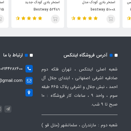
کس
استخر بادی کودک مدل
استخر بادی کودک جدید
415
Bestway 52489
bestway 51008
آدرس فروشگاه اینتکس
ارتباط با ما
02144282600
شعبه اصلی اینتکس ، تهران فلکه دوم
صادقیه اشرفی اصفهانی ، ابتدای جلال آل
t@gmail.com
احمد ، نبش جلال و اشرفی پلاک 465 طبقه
سوم ، واحد ۹ ، ساعات کار فروشگاه : ۱۰
صبح تا ۹ شب.
شعبه دوم : مازندران ، سلمانشهر (متل قو )