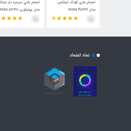
ودک طرح
استخر بادی کودک اینتکس
استخر بادی سرسره دار اینت
اه فواره مدل
مدل 48677 intex
مدل یونیکورن intex ۵۶۱۴۸
نماد اعتماد