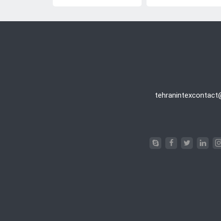
tehranintexcontac