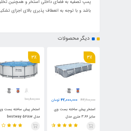
باشد و با توجه به انعطاف پذیری بالای اجزای تشکی
دیگر محصولات
3٪
3٪
100,800,000
42,000,000
41,400,0
تومان
43,200,000
تومان
98,400,000
تومان
اخته بست وی
استخر پیش ساخته بست وی
استخر پیش ساخته بست وی
سایز متوسط مدل 3متری
سایز ۳.۶۶ متری مدل
مدل bestway 5618w
Bestway 561fv
Bes