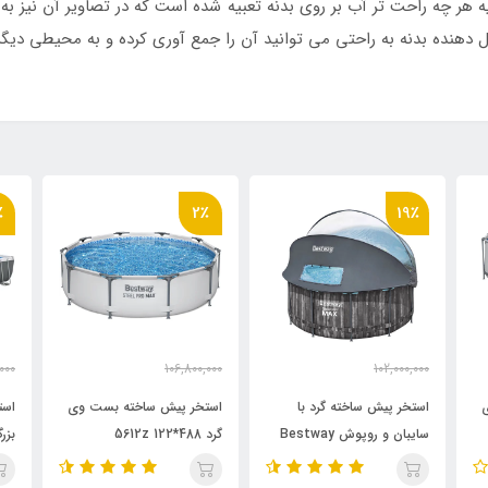
ل دهنده بدنه به راحتی می توانید آن را جمع آوری کرده و به محیطی دیگر 
٪
2٪
19٪
000
106,800,000
102,000,000
000
105,600,000
83,000,000
تومان
تومان
استخر پیش ساخته گرد با
استخر پیش ساخته بست وی
است
سایبان و روپوش Bestway
گرد 488*122 5612z
12B
bestway
5619K