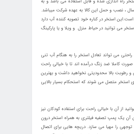
ر راه اندازی شده و قابل استفاده می باشد و به
ی قابل حابه حایی و حمل و نقل است. همراه با گارانتی 2 ساله و خدمات پس از فروش شرکت تهران اینتکس به مدت 6 سال ، نصب و حمل این کالا به عهده شرکت میباشد.
ست.این استخر در کناره خود تصویه کننده آب دارد
تخر می توانید در حیاط منزل و ویلا و یا پارکینگ
راحتی می تواند تعادل استخر را به هنگام آب تنی
 صورت کاملا ضد زنگ درآمده اند تا با خیالی راحت
جی و رطوبت بالا محدودیتی نخواهید داشت و بهترین
 استخر متصل می شوند که استحکام بسیار بالایی
 نفره می باشد و با توجه ارتفاع 122 سانتی متری که دارد می توانید از آن با خیالی راحت برای استفاده کودکان نیز
 برای تمیز نگه داشتن آن یک پمپ تصفیه فیلتری به همراه استخر درون
 توجهی را مهیا می سازد. دریچه هایی برای اتصال