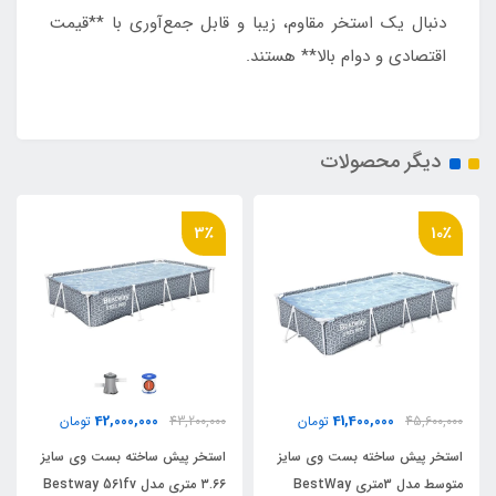
دنبال یک استخر مقاوم، زیبا و قابل جمع‌آوری با **قیمت
اقتصادی و دوام بالا** هستند.
دیگر محصولات
3٪
10٪
42,000,000
41,400,000
45,600,000
تومان
43,200,000
تومان
استخر پیش ساخته بست وی سایز
استخر پیش ساخته بست وی سایز
متوسط مدل 3متری BestWay
۳.۶۶ متری مدل Bestway 561fv