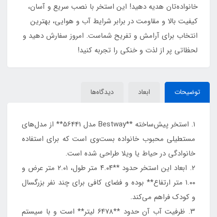
خانواده‌تان هدیه دهید! این استخر با نصب سریع و آسان،
کیفیت بالا و مقاومت در برابر شرایط آب و هوایی، بهترین
انتخاب برای آرامش و تفریح شماست. امروز سفارش دهید و
لحظاتی پر از لذت و خنکی را تجربه کنید!
توضیحات
ابعاد
دیدگاه‌ها
۱. استخر پیش‌ساخته **Bestway مدل 56441** از مدل‌های
مستطیلی محبوب خانواده بست‌وی است که برای استفاده
خانوادگی در حیاط یا ویلا طراحی شده است.
۲. ابعاد این استخر حدود **۴.۰۴ متر طول، ۲.۰۱ متر عرض و
۱.۰۰ متر ارتفاع** بوده و فضای کافی برای چند نفر بزرگسال
و کودک فراهم می‌کند.
۳. ظرفیت آب آن حدود **۶۴۷8 لیتر** است و با سیستم