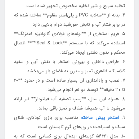
تخلیه سریع و شیر تخلیه مخصوص تجهیز شده است.
۴. بدنه از **سه‌لایه PVC و پلی‌استر مقاوم** ساخته شده که
در برابر فشار آب و تابش خورشید دوام بالایی دارد.
۵. فریم استخری از **لوله‌های فولادی گالوانیزه ضدزنگ**
استفاده می‌کند که با سیستم **Seal & Lock™** اتصال
محکم و بدون نشتی ایجاد می‌کند.
۶. طراحی داخلی و بیرونی استخر با نقش آبی و سفید
کلاسیک، ظاهری تمیز و مدرن به فضای باز می‌بخشد.
۷. نصب و راه‌اندازی آن بسیار ساده است و در حدود **۲۰
تا ۳۰ دقیقه** توسط دو نفر انجام می‌شود.
۸. همراه این مدل، **پمپ تصفیه آب فیلتردار** نیز ارائه
می‌شود تا آب همیشه شفاف و تمیز باقی بماند.
۹.
استخر پیش ساخته
مناسب برای بازی کودکان، شنای
سبک و استراحت در روزهای گرم تابستان است.
۱۰. مدل 56441 گزینه‌ای ایده‌آل برای کسانی است که به