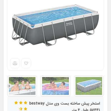
استخر پیش ساخته بست وی مدل bestway
56441 طول ۴ متر