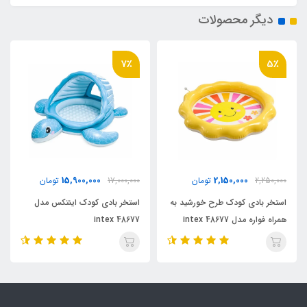
دیگر محصولات
7٪
5٪
15,900,000
2,150,000
2,250,000
تومان
17,000,000
تومان
استخر بادی کودک طرح خورشید به
استخر بادی کودک اینتکس مدل
همراه فواره مدل 48677 intex
48677 intex