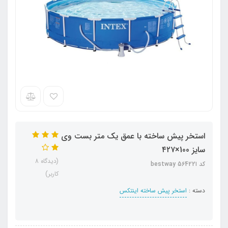
استخر پیش ساخته با عمق یک متر بست وی
سایز 100×۴۲۷
(دیدگاه 8
کد اbestway 56422
کاربر)
دسته :
استخر پیش ساخته اینتکس