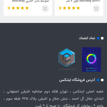
bestway 56441 طول ۴ متر
متوسط مدل 3متری BestWay
561FT
نماد اعتماد
آدرس فروشگاه اینتکس
شعبه اصلی اینتکس ، تهران فلکه دوم صادقیه اشرفی اصفهانی ،
ابتدای جلال آل احمد ، نبش جلال و اشرفی پلاک 465 طبقه سوم ،
واحد ۹ ، ساعات کار فروشگاه : ۱۰ صبح تا ۹ شب.