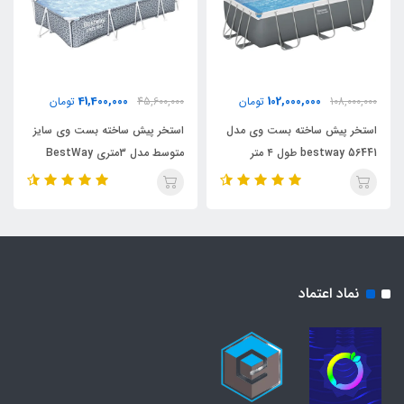
41,400,000
102,000,000
108,000,000
تومان
45,600,000
تومان
استخر پیش ساخته بست وی مدل
استخر پیش ساخته بست وی سایز
bestway 56441 طول ۴ متر
متوسط مدل 3متری BestWay
561FT
نماد اعتماد