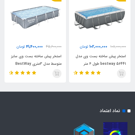
41,400,000
102,000,000
108,000,000
تومان
45,600,000
تومان
استخر پیش ساخته بست وی مدل
استخر پیش ساخته بست وی سایز
bestway 56441 طول ۴ متر
متوسط مدل 3متری BestWay
561FT
نماد اعتماد