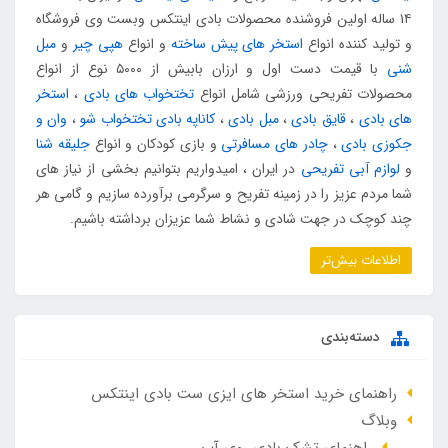
۱۴ ساله اولین فروشنده محصولات بادی اینتکس وبست وی فروشگاه
و تولید کننده انواع
استخر های پیش ساخته
و انواع
هپی چیر
و
مبل
شنی
با قیمت دست اول و ارزان بابیش از ۵۰۰۰ نوع از انواع
محصولات تفریحی ورزشی شامل انواع
تختخواب های بادی
،
استخر
های بادی
،
قایق بادی
،
مبل بادی
،
کاناپه بادی تختخواب شو
،
وان و
جکوزی بادی
،
چادر های مسافرتی
و بازی کودکان و انواع
جلیقه شنا
و
لوازم آبی تفریحی
در ایران ، امیدواریم بتوانیم بخشی از نیاز های
شما مردم عزیز را در زمینه تفریح و سرگرمی برآورده سازیم و گامی هر
چند کوچک در جهت شادی و نشاط شما عزیزان برداشته باشیم.
اطلاعات بیش‌تر
دسته‌بندی
راهنمای خرید استخر های ایزی ست بادی اینتکس
وبلاگ
راهنمای تشک بادی روی آب