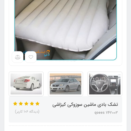
تشک بادی ماشین سوزوکی کیزاشی
(دیدگاه 106 کاربر)
qoees 742003