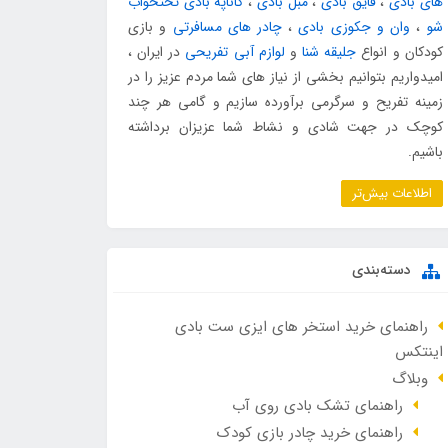
های بادی
،
قایق بادی
،
مبل بادی
،
کاناپه بادی تختخواب
شو
،
وان و جکوزی بادی
،
چادر های مسافرتی
و بازی
کودکان و انواع
جلیقه شنا
و
لوازم آبی تفریحی
در ایران ،
امیدواریم بتوانیم بخشی از نیاز های شما مردم عزیز را در
زمینه تفریح و سرگرمی برآورده سازیم و گامی هر چند
کوچک در جهت شادی و نشاط شما عزیزان برداشته
باشیم.
اطلاعات بیش‌تر
دسته‌بندی
راهنمای خرید استخر های ایزی ست بادی
اینتکس
وبلاگ
راهنمای تشک بادی روی آب
راهنمای خرید چادر بازی کودک