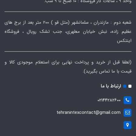
واحد ۹ ، ساعات کار فروشگاه : ۱۰ صبح تا ۹ شب.
شعبه دوم : مازندران ، سلمانشهر (متل قو ) ۲۰۰ متر بعد از برج های
عظیم زاده، نبش خیابان مطهری، جنب تشک رویال ، فروشگاه
اینتکس
(لطفا قبل از خرید و پرداخت نهایی برای استعلام موجودی کالا و
قیمت با ما تماس بگیرید).
ارتباط با ما
02144282600
tehranintexcontact@gmail.com