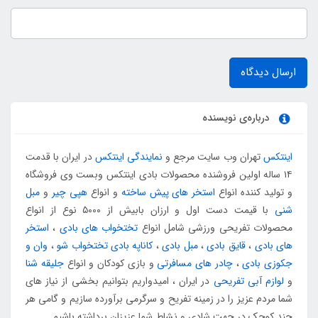
ارسال دیدگاه
درباره‌ی نویسنده
اینتکس
تهران وب سایت مرجع و
نمایندگی اینتکس
در ایران با قدمت
۱۴ ساله اولین فروشنده محصولات بادی اینتکس وبست وی فروشگاه
و تولید کننده انواع
استخر های پیش ساخته
و انواع
هپی چیر
و
مبل
شنی
با قیمت دست اول و ارزان بابیش از ۵۰۰۰ نوع از انواع
محصولات تفریحی ورزشی شامل انواع
تختخواب های بادی
،
استخر
های بادی
،
قایق بادی
،
مبل بادی
،
کاناپه بادی تختخواب شو
،
وان و
جکوزی بادی
،
چادر های مسافرتی
و بازی کودکان و انواع
جلیقه شنا
و
لوازم آبی تفریحی
در ایران ، امیدواریم بتوانیم بخشی از نیاز های
شما مردم عزیز را در زمینه تفریح و سرگرمی برآورده سازیم و گامی هر
چند کوچک در جهت شادی و نشاط شما عزیزان برداشته باشیم.