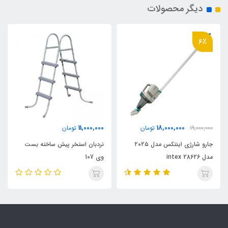
دیگر محصولات
6٪
11,000,000
18,000,000
19,000,000
تومان
تومان
جارو شارژی اینتکس مدل ۲۰۲۵
نردبان استخر پیش ساخته بست
مدل intex 28626
وی 107