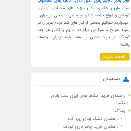
های بادی
،
قایق بادی
،
مبل بادی
،
کاناپه بادی تختخواب
شو
،
وان و جکوزی بادی
،
چادر های مسافرتی
و بازی
کودکان و انواع
جلیقه شنا
و
لوازم آبی تفریحی
در ایران ،
امیدواریم بتوانیم بخشی از نیاز های شما مردم عزیز را در
زمینه تفریح و سرگرمی برآورده سازیم و گامی هر چند
کوچک در جهت شادی و نشاط شما عزیزان برداشته
باشیم.
اطلاعات بیش‌تر
دسته‌بندی
راهنمای خرید استخر های ایزی ست بادی
اینتکس
وبلاگ
راهنمای تشک بادی روی آب
راهنمای خرید چادر بازی کودک