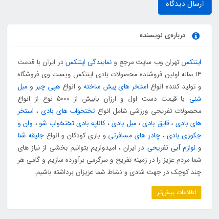
ارسال دیدگاه
درباره‌ی نویسنده
اینتکس
تهران وب سایت مرجع و
نمایندگی اینتکس
در ایران با قدمت
۱۴ ساله اولین فروشنده محصولات بادی اینتکس وبست وی فروشگاه
و تولید کننده انواع
استخر های پیش ساخته
و انواع
هپی چیر
و
مبل
شنی
با قیمت دست اول و ارزان بابیش از ۵۰۰۰ نوع از انواع
محصولات تفریحی ورزشی شامل انواع
تختخواب های بادی
،
استخر
های بادی
،
قایق بادی
،
مبل بادی
،
کاناپه بادی تختخواب شو
،
وان و
جکوزی بادی
،
چادر های مسافرتی
و بازی کودکان و انواع
جلیقه شنا
و
لوازم آبی تفریحی
در ایران ، امیدواریم بتوانیم بخشی از نیاز های
شما مردم عزیز را در زمینه تفریح و سرگرمی برآورده سازیم و گامی هر
چند کوچک در جهت شادی و نشاط شما عزیزان برداشته باشیم.
اطلاعات بیش‌تر