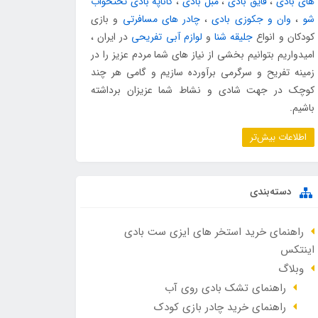
های بادی
،
قایق بادی
،
مبل بادی
،
کاناپه بادی تختخواب
شو
،
وان و جکوزی بادی
،
چادر های مسافرتی
و بازی
کودکان و انواع
جلیقه شنا
و
لوازم آبی تفریحی
در ایران ،
امیدواریم بتوانیم بخشی از نیاز های شما مردم عزیز را در
زمینه تفریح و سرگرمی برآورده سازیم و گامی هر چند
کوچک در جهت شادی و نشاط شما عزیزان برداشته
باشیم.
اطلاعات بیش‌تر
دسته‌بندی
راهنمای خرید استخر های ایزی ست بادی
اینتکس
وبلاگ
راهنمای تشک بادی روی آب
راهنمای خرید چادر بازی کودک