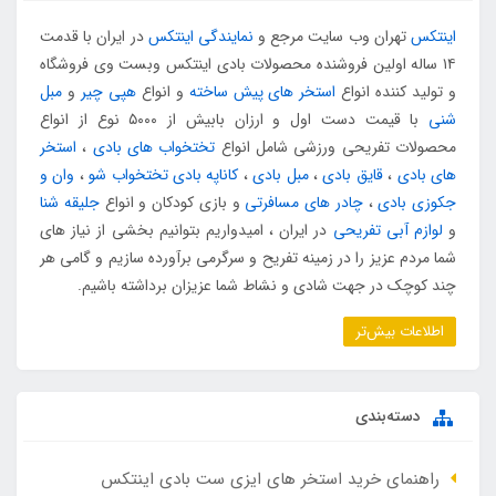
اینتکس
تهران وب سایت مرجع و
نمایندگی اینتکس
در ایران با قدمت
۱۴ ساله اولین فروشنده محصولات بادی اینتکس وبست وی فروشگاه
و تولید کننده انواع
استخر های پیش ساخته
و انواع
هپی چیر
و
مبل
شنی
با قیمت دست اول و ارزان بابیش از ۵۰۰۰ نوع از انواع
محصولات تفریحی ورزشی شامل انواع
تختخواب های بادی
،
استخر
های بادی
،
قایق بادی
،
مبل بادی
،
کاناپه بادی تختخواب شو
،
وان و
جکوزی بادی
،
چادر های مسافرتی
و بازی کودکان و انواع
جلیقه شنا
و
لوازم آبی تفریحی
در ایران ، امیدواریم بتوانیم بخشی از نیاز های
شما مردم عزیز را در زمینه تفریح و سرگرمی برآورده سازیم و گامی هر
چند کوچک در جهت شادی و نشاط شما عزیزان برداشته باشیم.
اطلاعات بیش‌تر
دسته‌بندی
راهنمای خرید استخر های ایزی ست بادی اینتکس