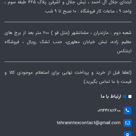
ابتدای جلال آل احمد ، نبش جلال و اشرفی پلاک 465 طبقه سوم ،
واحد ۹ ، ساعات کار فروشگاه : ۱۰ صبح تا ۹ شب.
شعبه دوم : مازندران ، سلمانشهر (متل قو ) ۲۰۰ متر بعد از برج های
عظیم زاده، نبش خیابان مطهری، جنب تشک رویال ، فروشگاه
اینتکس
(لطفا قبل از خرید و پرداخت نهایی برای استعلام موجودی کالا و
قیمت با ما تماس بگیرید).
ارتباط با ما
02144282600
tehranintexcontact@gmail.com