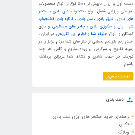
دست اول و ارزان بابیش از ۵۰۰۰ نوع از انواع محصولات
تفریحی ورزشی شامل انواع
تختخواب های بادی
،
استخر
های بادی
،
قایق بادی
،
مبل بادی
،
کاناپه بادی تختخواب
شو
،
وان و جکوزی بادی
،
چادر های مسافرتی
و بازی
کودکان و انواع
جلیقه شنا
و
لوازم آبی تفریحی
در ایران ،
امیدواریم بتوانیم بخشی از نیاز های شما مردم عزیز را در
زمینه تفریح و سرگرمی برآورده سازیم و گامی هر چند
کوچک در جهت شادی و نشاط شما عزیزان برداشته
باشیم.
اطلاعات بیش‌تر
دسته‌بندی
راهنمای خرید استخر های ایزی ست بادی
اینتکس
وبلاگ