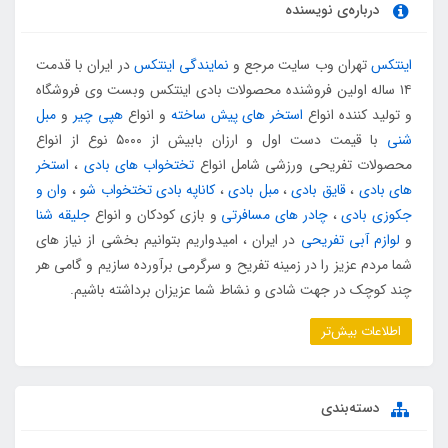
درباره‌ی نویسنده
اینتکس
تهران وب سایت مرجع و
نمایندگی اینتکس
در ایران با قدمت
۱۴ ساله اولین فروشنده محصولات بادی اینتکس وبست وی فروشگاه
و تولید کننده انواع
استخر های پیش ساخته
و انواع
هپی چیر
و
مبل
شنی
با قیمت دست اول و ارزان بابیش از ۵۰۰۰ نوع از انواع
محصولات تفریحی ورزشی شامل انواع
تختخواب های بادی
،
استخر
های بادی
،
قایق بادی
،
مبل بادی
،
کاناپه بادی تختخواب شو
،
وان و
جکوزی بادی
،
چادر های مسافرتی
و بازی کودکان و انواع
جلیقه شنا
و
لوازم آبی تفریحی
در ایران ، امیدواریم بتوانیم بخشی از نیاز های
شما مردم عزیز را در زمینه تفریح و سرگرمی برآورده سازیم و گامی هر
چند کوچک در جهت شادی و نشاط شما عزیزان برداشته باشیم.
اطلاعات بیش‌تر
دسته‌بندی