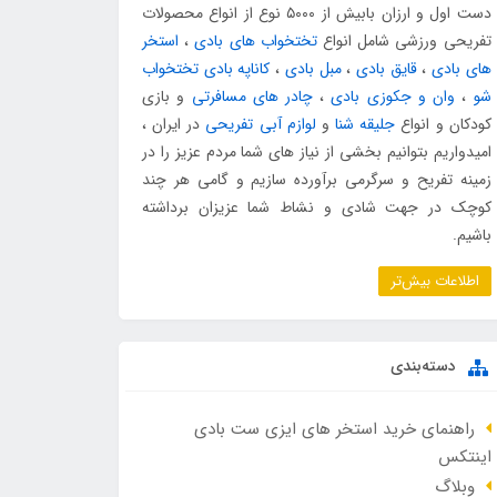
دست اول و ارزان بابیش از ۵۰۰۰ نوع از انواع محصولات
تفریحی ورزشی شامل انواع
تختخواب های بادی
،
استخر
های بادی
،
قایق بادی
،
مبل بادی
،
کاناپه بادی تختخواب
شو
،
وان و جکوزی بادی
،
چادر های مسافرتی
و بازی
کودکان و انواع
جلیقه شنا
و
لوازم آبی تفریحی
در ایران ،
امیدواریم بتوانیم بخشی از نیاز های شما مردم عزیز را در
زمینه تفریح و سرگرمی برآورده سازیم و گامی هر چند
کوچک در جهت شادی و نشاط شما عزیزان برداشته
باشیم.
اطلاعات بیش‌تر
دسته‌بندی
راهنمای خرید استخر های ایزی ست بادی
اینتکس
وبلاگ