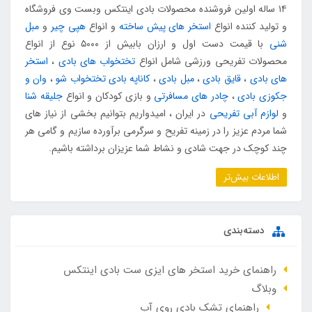
۱۴ ساله اولین فروشنده محصولات بادی اینتکس وبست وی فروشگاه
و تولید کننده انواع
استخر های پیش ساخته
و انواع
هپی چیر
و
مبل
شنی
با قیمت دست اول و ارزان بابیش از ۵۰۰۰ نوع از انواع
محصولات تفریحی ورزشی شامل انواع
تختخواب های بادی
،
استخر
های بادی
،
قایق بادی
،
مبل بادی
،
کاناپه بادی تختخواب شو
،
وان و
جکوزی بادی
،
چادر های مسافرتی
و بازی کودکان و انواع
جلیقه شنا
و
لوازم آبی تفریحی
در ایران ، امیدواریم بتوانیم بخشی از نیاز های
شما مردم عزیز را در زمینه تفریح و سرگرمی برآورده سازیم و گامی هر
چند کوچک در جهت شادی و نشاط شما عزیزان برداشته باشیم.
اطلاعات بیش‌تر
دسته‌بندی
راهنمای خرید استخر های ایزی ست بادی اینتکس
وبلاگ
راهنمای تشک بادی روی آب