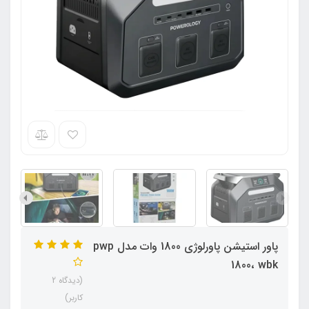
پاور استیشن پاورلوژی 1800 وات مدل pwp
1800، wbk
(دیدگاه 2
کاربر)